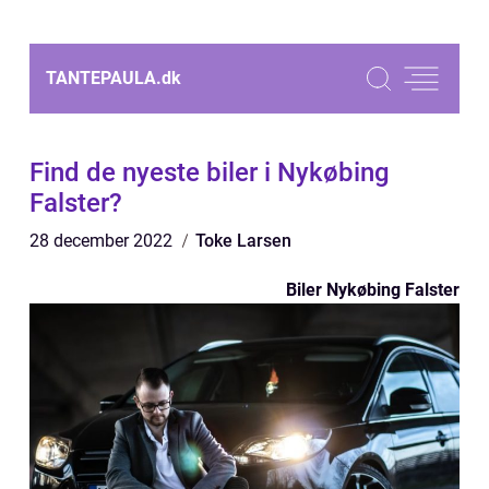
TANTEPAULA.
dk
Find de nyeste biler i Nykøbing
Falster?
28 december 2022
Toke Larsen
Biler Nykøbing Falster