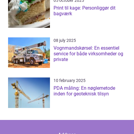
05 october 2025
Print til kage: Personliggør dit
bagværk
08 july 2025
Vognmandskørsel: En essentiel
service for både virksomheder og
private
10 february 2025
PDA måling: En nøglemetode
inden for geoteknisk tilsyn