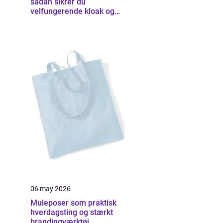
sådan sikrer du
velfungerende kloak og
udearealer
06 may 2026
Muleposer som praktisk
hverdagsting og stærkt
brandingværktøj