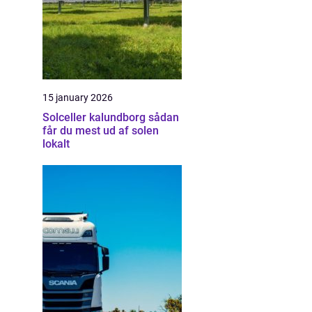
15 january 2026
Solceller kalundborg sådan
får du mest ud af solen
lokalt