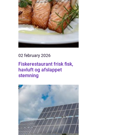
02 february 2026
Fiskerestaurant frisk fisk,
havluft og afslappet
stemning