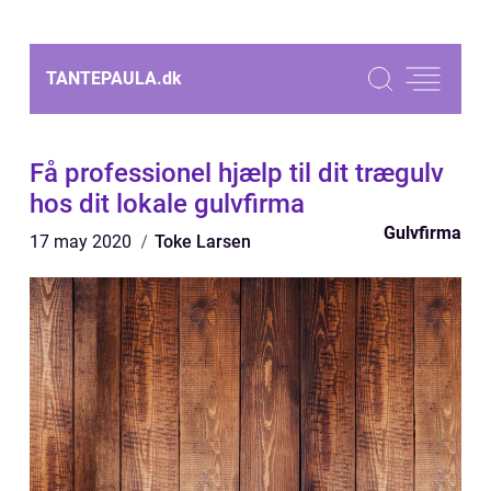
TANTEPAULA.
dk
Få professionel hjælp til dit trægulv
hos dit lokale gulvfirma
Gulvfirma
17 may 2020
Toke Larsen