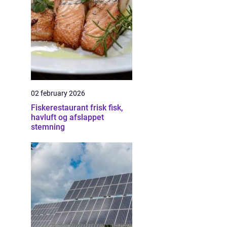
02 february 2026
Fiskerestaurant frisk fisk,
havluft og afslappet
stemning