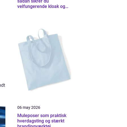
sådan sikrer du
velfungerende kloak og
udearealer
ndt
06 may 2026
Muleposer som praktisk
hverdagsting og stærkt
brandingværktøj