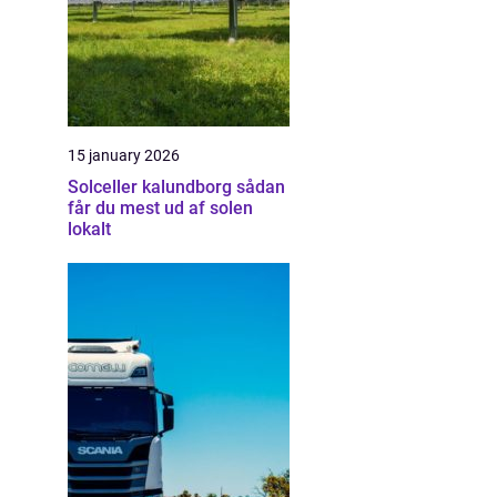
15 january 2026
Solceller kalundborg sådan
får du mest ud af solen
lokalt