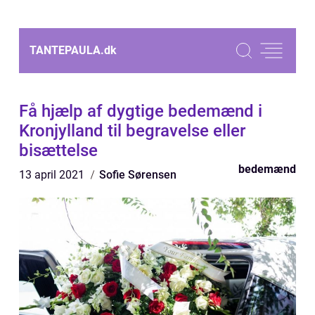
TANTEPAULA.
dk
Få hjælp af dygtige bedemænd i
Kronjylland til begravelse eller
bisættelse
bedemænd
13 april 2021
Sofie Sørensen