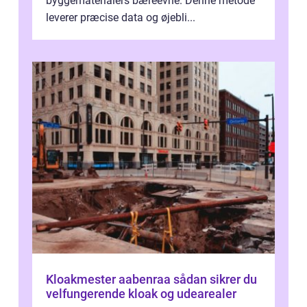
byggematerialers bæreevne. Denne metode
leverer præcise data og øjebli...
Kloakmester aabenraa sådan sikrer du
velfungerende kloak og udearealer