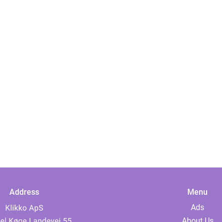
Address
Menu
Ads
About Us