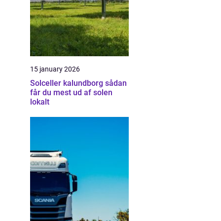
15 january 2026
Solceller kalundborg sådan
får du mest ud af solen
lokalt