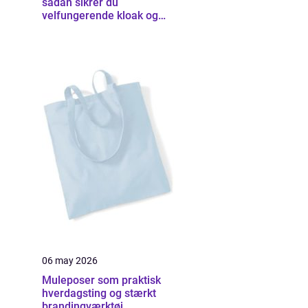
sådan sikrer du
velfungerende kloak og
udearealer
06 may 2026
Muleposer som praktisk
hverdagsting og stærkt
brandingværktøj