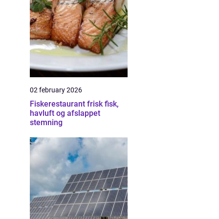
02 february 2026
Fiskerestaurant frisk fisk,
havluft og afslappet
stemning