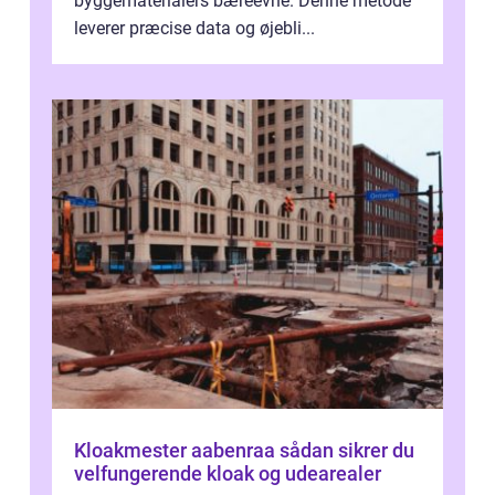
byggematerialers bæreevne. Denne metode
leverer præcise data og øjebli...
Kloakmester aabenraa sådan sikrer du
velfungerende kloak og udearealer