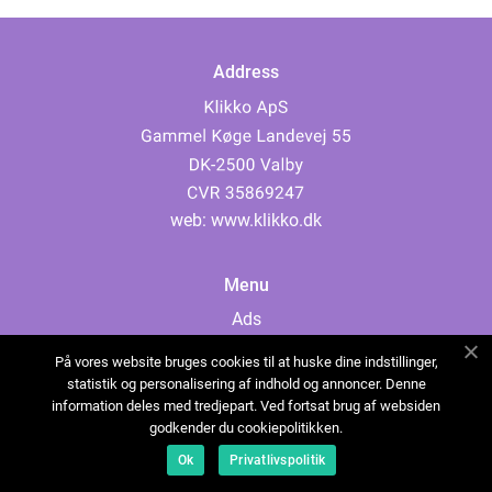
Address
web:
www.klikko.dk
Menu
Ads
About Us
På vores website bruges cookies til at huske dine indstillinger,
Cookies
statistik og personalisering af indhold og annoncer. Denne
information deles med tredjepart. Ved fortsat brug af websiden
Contact
godkender du cookiepolitikken.
Sitemap
Ok
Privatlivspolitik