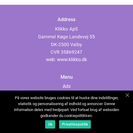
Address
web:
www.klikko.dk
Menu
Ads
About Us
På vores website bruges cookies til at huske dine indstillinger,
Cookies
statistik og personalisering af indhold og annoncer. Denne
information deles med tredjepart. Ved fortsat brug af websiden
Contact
godkender du cookiepolitikken.
Sitemap
Ok
Privatlivspolitik