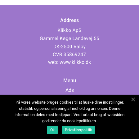
Address
web:
www.klikko.dk
Menu
Ads
About Us
På vores website bruges cookies til at huske dine indstillinger,
Cookies
statistik og personalisering af indhold og annoncer. Denne
information deles med tredjepart. Ved fortsat brug af websiden
Contact
godkender du cookiepolitikken.
Sitemap
Ok
Privatlivspolitik