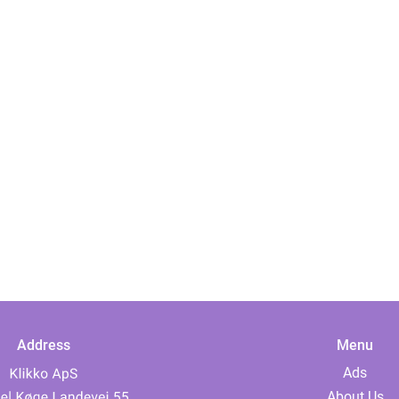
Address
Menu
Ads
About Us