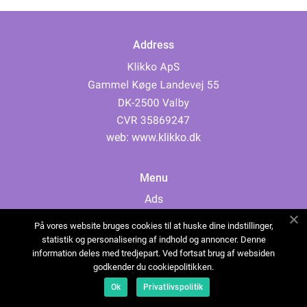
Address
web:
www.klikko.dk
Menu
Ads
About Us
På vores website bruges cookies til at huske dine indstillinger,
Cookies
statistik og personalisering af indhold og annoncer. Denne
information deles med tredjepart. Ved fortsat brug af websiden
Contact
godkender du cookiepolitikken.
Sitemap
Ok
Privatlivspolitik