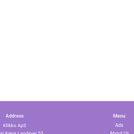
Address
Menu
Ads
About Us