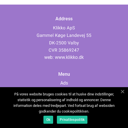
Address
web:
www.klikko.dk
Menu
Ads
About Us
På vores website bruges cookies til at huske dine indstillinger,
Cookies
statistik og personalisering af indhold og annoncer. Denne
information deles med tredjepart. Ved fortsat brug af websiden
Contact
godkender du cookiepolitikken.
Sitemap
Ok
Privatlivspolitik