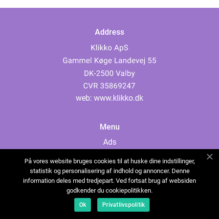
Address
web:
www.klikko.dk
Menu
Ads
About Us
På vores website bruges cookies til at huske dine indstillinger,
Cookies
statistik og personalisering af indhold og annoncer. Denne
information deles med tredjepart. Ved fortsat brug af websiden
Contact
godkender du cookiepolitikken.
Sitemap
Ok
Privatlivspolitik