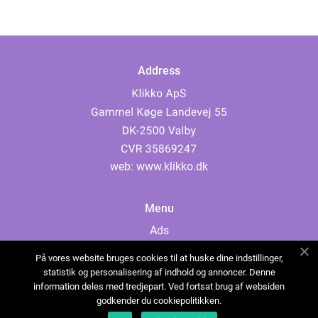
Address
web:
www.klikko.dk
Menu
Ads
About Us
På vores website bruges cookies til at huske dine indstillinger,
Cookies
statistik og personalisering af indhold og annoncer. Denne
information deles med tredjepart. Ved fortsat brug af websiden
Contact
godkender du cookiepolitikken.
Sitemap