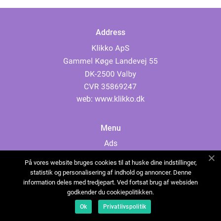
Address
web:
www.klikko.dk
Menu
Ads
About Us
På vores website bruges cookies til at huske dine indstillinger,
Cookies
statistik og personalisering af indhold og annoncer. Denne
information deles med tredjepart. Ved fortsat brug af websiden
Contact
godkender du cookiepolitikken.
Sitemap
Ok
Privatlivspolitik