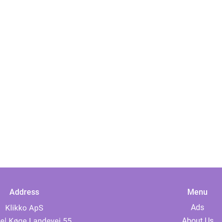
Address
Menu
Ads
About Us