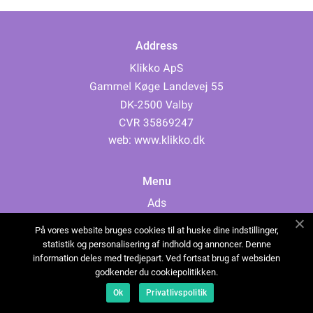
Address
web:
www.klikko.dk
Menu
Ads
About Us
På vores website bruges cookies til at huske dine indstillinger,
Cookies
statistik og personalisering af indhold og annoncer. Denne
information deles med tredjepart. Ved fortsat brug af websiden
Contact
godkender du cookiepolitikken.
Sitemap
Ok
Privatlivspolitik