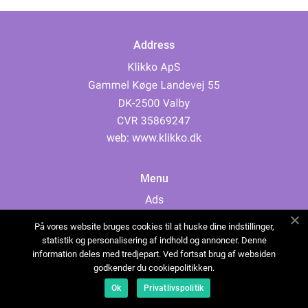
Address
web:
www.klikko.dk
Menu
Ads
About Us
På vores website bruges cookies til at huske dine indstillinger,
Cookies
statistik og personalisering af indhold og annoncer. Denne
information deles med tredjepart. Ved fortsat brug af websiden
Contact
godkender du cookiepolitikken.
Sitemap
Ok
Privatlivspolitik