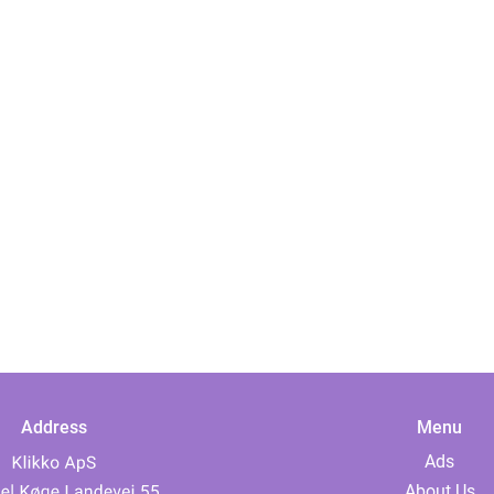
Address
Menu
Ads
About Us