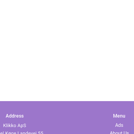
Address
Menu
Ads
About Us