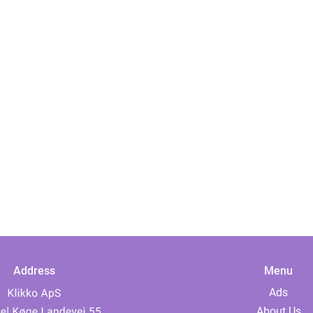
Address
Menu
Ads
About Us