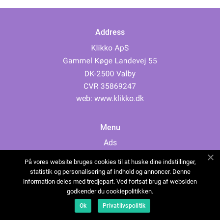
Address
web:
www.klikko.dk
Menu
Ads
About Us
På vores website bruges cookies til at huske dine indstillinger,
Cookies
statistik og personalisering af indhold og annoncer. Denne
information deles med tredjepart. Ved fortsat brug af websiden
Contact
godkender du cookiepolitikken.
Sitemap
Ok
Privatlivspolitik