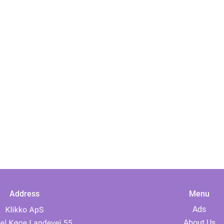
Address
Menu
Ads
About Us