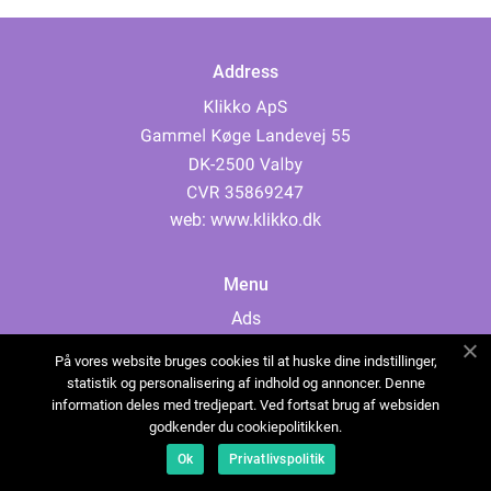
Address
web:
www.klikko.dk
Menu
Ads
About Us
På vores website bruges cookies til at huske dine indstillinger,
Cookies
statistik og personalisering af indhold og annoncer. Denne
information deles med tredjepart. Ved fortsat brug af websiden
Contact
godkender du cookiepolitikken.
Sitemap
Ok
Privatlivspolitik