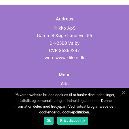
Address
web:
www.klikko.dk
Menu
Ads
About Us
På vores website bruges cookies til at huske dine indstillinger,
Cookies
statistik og personalisering af indhold og annoncer. Denne
information deles med tredjepart. Ved fortsat brug af websiden
Contact
godkender du cookiepolitikken.
Sitemap
Ok
Privatlivspolitik