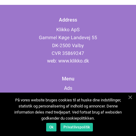
Address
web:
www.klikko.dk
Menu
Ads
About Us
På vores website bruges cookies til at huske dine indstillinger,
Cookies
statistik og personalisering af indhold og annoncer. Denne
information deles med tredjepart. Ved fortsat brug af websiden
Contact
godkender du cookiepolitikken.
Sitemap
Ok
Privatlivspolitik